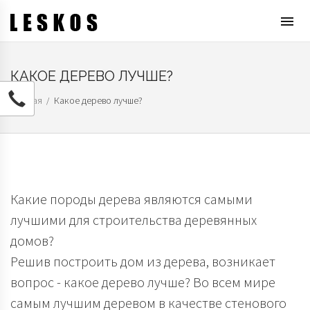
T
o
g
g
КАКОЕ ДЕРЕВО ЛУЧШЕ?
l
e
Главная
Какое дерево лучше?
/
n
a
v
i
g
a
Какие породы дерева являются самыми
t
лучшими для строительства деревянных
i
o
домов?
n
Решив построить дом из дерева, возникает
вопрос - какое дерево лучше? Во всем мире
самым лучшим деревом в качестве стенового