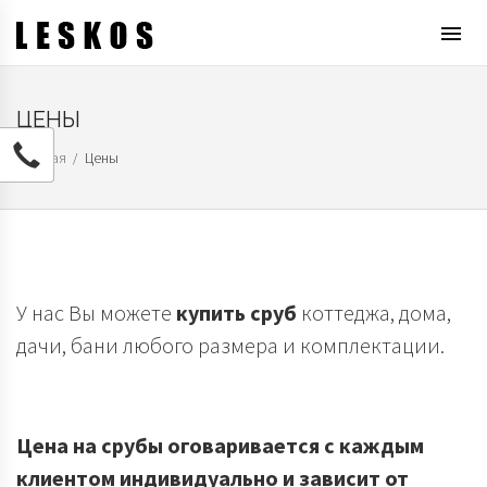
T
o
g
g
ЦЕНЫ
l
e
Главная
Цены
/
n
a
v
i
g
a
У нас Вы можете
купить сруб
коттеджа, дома,
t
дачи, бани любого размера и комплектации.
i
o
n
Цена на срубы оговаривается с каждым
клиентом индивидуально и зависит от